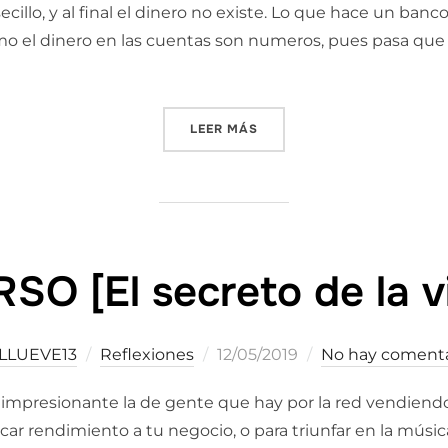
llo, y al final el dinero no existe. Lo que hace un banc
 como el dinero en las cuentas son numeros, pues pasa que
«SOLO EXISTE UNA PARTE D
LEER MÁS
SO [El secreto de la v
Publicado
LLUEVE13
Reflexiones
12/05/2019
No hay comenta
el
mpresionante la de gente que hay por la red vendiendo 
ar rendimiento a tu negocio, o para triunfar en la música