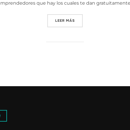
mprendedores que hay los cuales te dan gratuitamente s
«CURSO [EL SECRETO DE LA
LEER MÁS
R