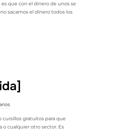
o es que con el dinero de unos se
 no sacamos el dinero todos los
EL DINERO GLOBAL || ASÍ FUNCIONA UN BANCO»
ida]
rios
cursillos gratuitos para que
 o cualquier otro sector. Es