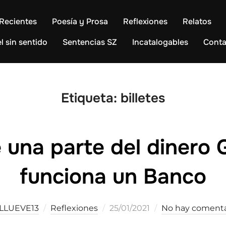
Recientes
Poesía y Prosa
Reflexiones
Relatos
l sin sentido
Sentencias SZ
Incatalogables
Conta
Etiqueta:
billetes
 una parte del dinero G
funciona un Banco
Publicado
LLUEVE13
Reflexiones
25/01/2021
No hay comenta
el