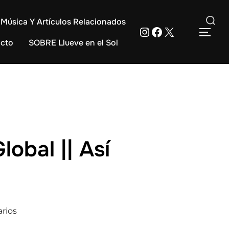
Música Y Artículos Relacionados
Instagram
Facebook
X
Buscar:
ALT
cto
SOBRE Llueve en el Sol
lobal || Así
rios