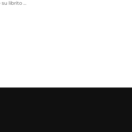
u librito …
 VIDA]»