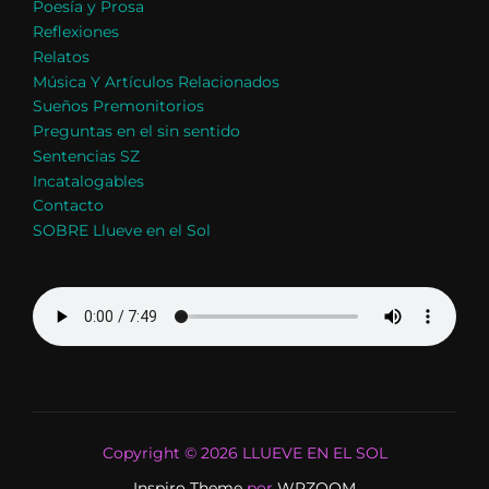
Poesía y Prosa
Reflexiones
Relatos
Música Y Artículos Relacionados
Sueños Premonitorios
Preguntas en el sin sentido
Sentencias SZ
Incatalogables
Contacto
SOBRE Llueve en el Sol
Copyright © 2026 LLUEVE EN EL SOL
Inspiro Theme
por
WPZOOM