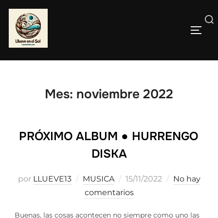
Saltar
al
Buscar:
contenido
ALTE
Mes:
noviembre 2022
PRÓXIMO ALBUM ● HURRENGO
DISKA
Publicado
por
LLUEVE13
MUSICA
15/11/2022
No hay
el
comentarios
Buenas, las cosas acontecen no siempre como uno las