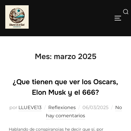
Saltar
al
Buscar:
contenido
ALTE
Mes:
marzo 2025
¿Que tienen que ver los Oscars,
Elon Musk y el 666?
Publicado
por
LLUEVE13
Reflexiones
06/03/2025
No
el
hay comentarios
Hablando de conspiranoias he decir que sí, por