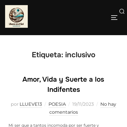
Saltar
al
Buscar:
contenido
ALTE
Etiqueta:
inclusivo
Amor, Vida y Suerte a los
Indifentes
Publicado
por
LLUEVE13
POESIA
19/11/2023
No hay
el
comentarios
Mi ser que a tantos incomoda por ser fuerte y