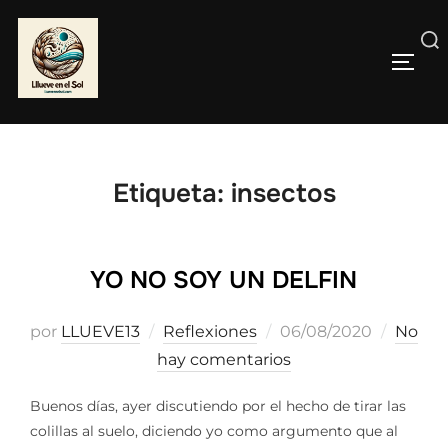
Saltar
al
Buscar:
contenido
ALTE
Etiqueta:
insectos
YO NO SOY UN DELFIN
Publicado
por
LLUEVE13
Reflexiones
06/08/2020
No
el
hay comentarios
Buenos días, ayer discutiendo por el hecho de tirar las
colillas al suelo, diciendo yo como argumento que al