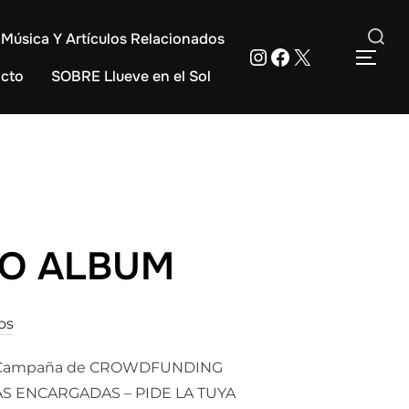
Música Y Artículos Relacionados
Instagram
Facebook
X
Buscar:
ALT
cto
SOBRE Llueve en el Sol
VO ALBUM
os
E Campaña de CROWDFUNDING
PIAS ENCARGADAS – PIDE LA TUYA