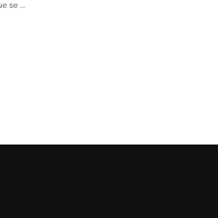
ue se …
NUEVO ALBUM»