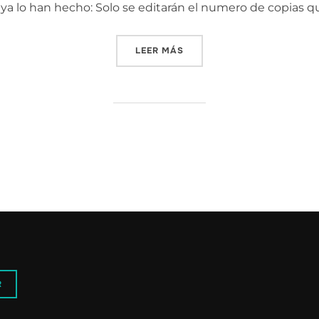
ya lo han hecho: Solo se editarán el numero de copias q
«ENCARGA TU COPIA DEL 
LEER MÁS
R