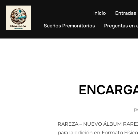
Saltar
al
Inicio
Entradas 
contenido
Sueños Premonitorios
Preguntas en e
ENCARGA
p
RAREZA – NUEVO ÁLBUM RAREZ
para la edición en Formato Fís