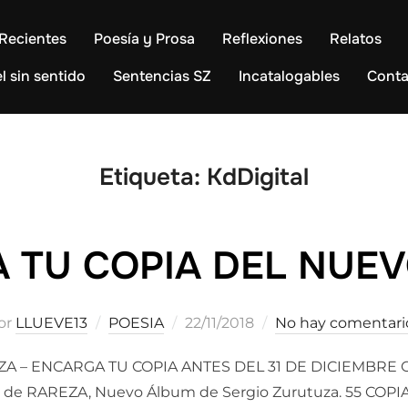
Recientes
Poesía y Prosa
Reflexiones
Relatos
l sin sentido
Sentencias SZ
Incatalogables
Conta
Etiqueta:
KdDigital
 TU COPIA DEL NUE
Publicado
or
LLUEVE13
POESIA
22/11/2018
No hay comentari
el
A – ENCARGA TU COPIA ANTES DEL 31 DE DICIEMBR
ico de RAREZA, Nuevo Álbum de Sergio Zurutuza. 55 CO