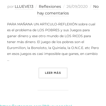
Publicado
por
LLUEVE13
Reflexiones
26/09/2020
No
el
hay comentarios
PARA MAÑANA UN ARTICULO-REFLEXIÓN sobre cual
es el problema de LOS POBRES y sus Juegos para
ganar dinero y ese otro mundo de LOS RICOS para
tener más dinero. El juego de los pobres son el
Euromillon, la Bonoloto, la Quiniela, la O.N.C.E. etc Pero
en esos juegos es casi imposible que ganes, en cambio
…
«SIN DINERO NO SE PUEDE 
LEER MÁS