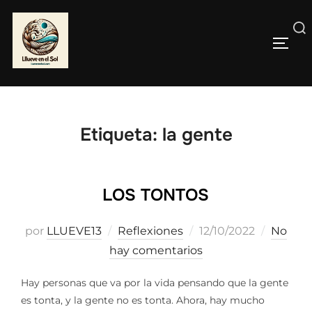
Saltar
al
Buscar:
contenido
ALTE
Etiqueta:
la gente
LOS TONTOS
Publicado
por
LLUEVE13
Reflexiones
12/10/2022
No
el
hay comentarios
Hay personas que va por la vida pensando que la gente
es tonta, y la gente no es tonta. Ahora, hay mucho