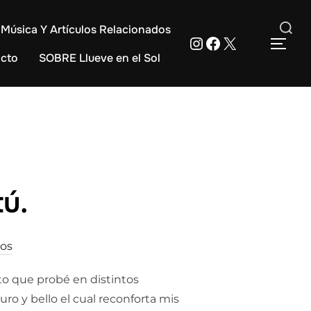
Música Y Artículos Relacionados
Instagram
Facebook
X
Buscar:
ALT
cto
SOBRE Llueve en el Sol
tú.
os
rto que probé en distintos
ro y bello el cual reconforta mis