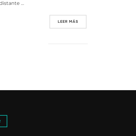
distante …
«ESOS DÍAS, ESA FLOR, TOD
LEER MÁS
R