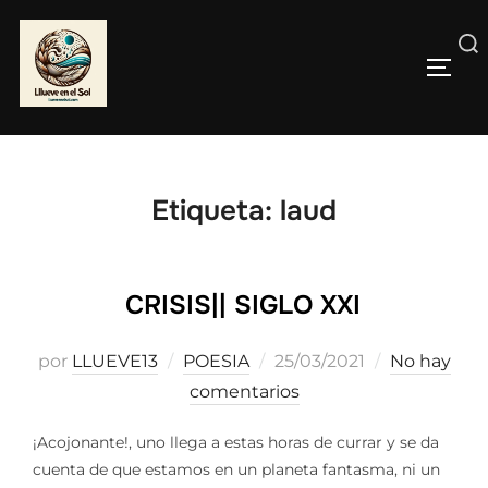
Saltar
al
Buscar:
contenido
ALTE
Etiqueta:
laud
CRISIS|| SIGLO XXI
Publicado
por
LLUEVE13
POESIA
25/03/2021
No hay
el
comentarios
¡Acojonante!, uno llega a estas horas de currar y se da
cuenta de que estamos en un planeta fantasma, ni un