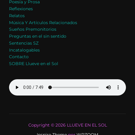
Poesía y Prosa
Reflexiones
Relatos
Música Y Artículos Relacionados
Sueños Premonitorios
Preguntas en el sin sentido
Sentencias SZ
Incatalogables
Contacto
SOBRE Llueve en el Sol
Copyright © 2026 LLUEVE EN EL SOL
Inspiro Theme
por
WPZOOM