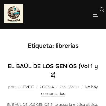
Saltar
al
Buscar:
contenido
ALTE
Etiqueta:
librerias
EL BAÚL DE LOS GENIOS (Vol 1 y
2)
Publicado
por
LLUEVE13
POESIA
23/05/2019
No hay
el
comentarios
EL BAÚL DE LOS GENIOS Si te gusta la música clásica,