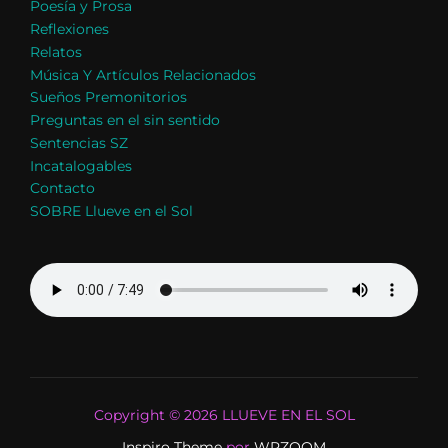
Poesía y Prosa
Reflexiones
Relatos
Música Y Artículos Relacionados
Sueños Premonitorios
Preguntas en el sin sentido
Sentencias SZ
Incatalogables
Contacto
SOBRE Llueve en el Sol
Copyright © 2026 LLUEVE EN EL SOL
Inspiro Theme
por
WPZOOM