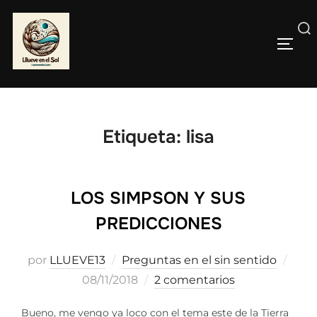
Saltar
al
Buscar:
contenido
ALTE
Etiqueta:
lisa
LOS SIMPSON Y SUS
PREDICCIONES
Publ
por
LLUEVE13
Preguntas en el sin sentido
el
08/11/2018
2 comentarios
Bueno, me vengo ya loco con el tema este de la Tierra