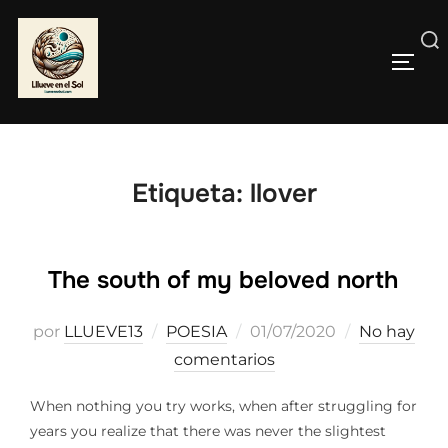
Saltar
al
Buscar:
contenido
ALTE
Etiqueta:
llover
The south of my beloved north
Publicado
por
LLUEVE13
POESIA
01/07/2020
No hay
el
comentarios
When nothing you try works, when after struggling for
years you realize that there was never the slightest