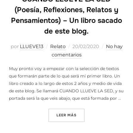
(Poesía, Reflexiones, Relatos y
Pensamientos) – Un libro sacado
de este blog.
Publicado
por
LLUEVE13
Relato
20/02/2020
No hay
el
comentarios
Muy pronto voy a empezar con la selección de textos
que formarán parte de lo qué será mí primer libro. Un
libro creado a lo largo de estos 2 años y medio de vida
de este blog. Se llamará CUANDO LLUEVE LA SED, y su
portada será la que veìs abajo, que está formada por …
«CUANDO LLUEVE LA SED (P
LEER MÁS