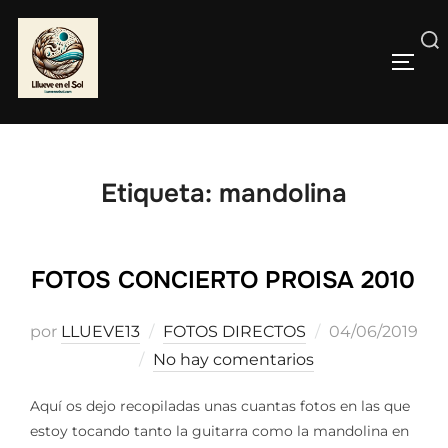
Saltar
al
Buscar:
contenido
ALTE
Etiqueta:
mandolina
FOTOS CONCIERTO PROISA 2010
Publicado
por
LLUEVE13
FOTOS DIRECTOS
04/06/2019
el
No hay comentarios
Aquí os dejo recopiladas unas cuantas fotos en las que
estoy tocando tanto la guitarra como la mandolina en