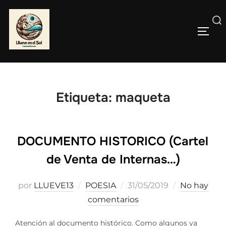
Saltar
al
Buscar:
contenido
ALTE
Etiqueta:
maqueta
DOCUMENTO HISTORICO (Cartel
de Venta de Internas…)
Publicado
por
LLUEVE13
POESIA
31/05/2019
No hay
el
comentarios
Atención al documento histórico. Como algunos ya