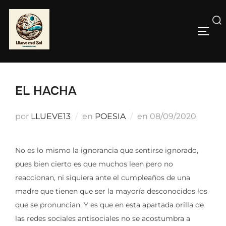
Saltar
al
Buscar:
contenido
ALTE
EL HACHA
Publicado
por
LLUEVE13
en
POESIA
en
08/09/2020
el
No es lo mismo la ignorancia que sentirse ignorado,
pues bien cierto es que muchos leen pero no
reaccionan, ni siquiera ante el cumpleaños de una
madre que tienen que ser la mayoría desconocidos los
que se pronuncian. Y es que en esta apartada orilla de
las redes sociales antisociales no se acostumbra a