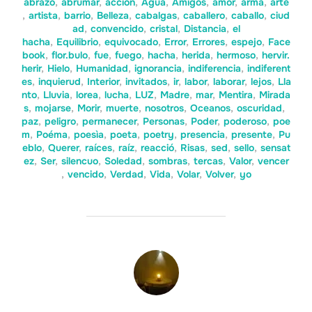
abrazo
,
abrumar
,
acción
,
Agua
,
Amigos
,
amor
,
arma
,
arte
,
artista
,
barrio
,
Belleza
,
cabalgas
,
caballero
,
caballo
,
ciud
ad
,
convencido
,
cristal
,
Distancia
,
el
hacha
,
Equilibrio
,
equivocado
,
Error
,
Errores
,
espejo
,
Face
book
,
flor.bulo
,
fue
,
fuego
,
hacha
,
herida
,
hermoso
,
hervir.
herir
,
Hielo
,
Humanidad
,
ignorancia
,
indiferencia
,
indiferent
es
,
inquierud
,
Interior
,
invitados
,
ir
,
labor
,
laborar
,
lejos
,
Lla
nto
,
Lluvia
,
lorea
,
lucha
,
LUZ
,
Madre
,
mar
,
Mentira
,
Mirada
s
,
mojarse
,
Morir
,
muerte
,
nosotros
,
Oceanos
,
oscuridad
,
paz
,
peligro
,
permanecer
,
Personas
,
Poder
,
poderoso
,
poe
m
,
Poéma
,
poesìa
,
poeta
,
poetry
,
presencia
,
presente
,
Pu
eblo
,
Querer
,
raíces
,
raíz
,
reacció
,
Risas
,
sed
,
sello
,
sensat
ez
,
Ser
,
silencuo
,
Soledad
,
sombras
,
tercas
,
Valor
,
vencer
,
vencido
,
Verdad
,
Vida
,
Volar
,
Volver
,
yo
AUTOR DE LA ENTRADA