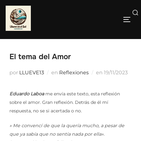
Saltar
al
Buscar:
contenido
ALTE
El tema del Amor
Publicado
por
LLUEVE13
en
Reflexiones
en
19/11/2023
el
Eduardo Laboa
me envía este texto, esta reflexión
sobre el amor. Gran reflexión. Detrás de él mí
respuesta, no se si acertada o no.
» Me convencí de que la quería mucho, a pesar de
que ya sabía que no sentía nada por ella».