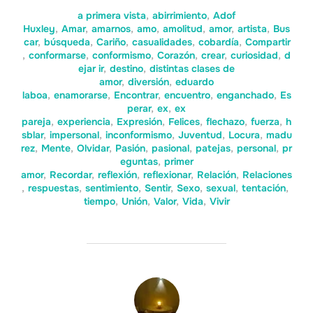
a primera vista
,
abirrimiento
,
Adof
Huxley
,
Amar
,
amarnos
,
amo
,
amolitud
,
amor
,
artista
,
Bus
car
,
búsqueda
,
Cariño
,
casualidades
,
cobardía
,
Compartir
,
conformarse
,
conformismo
,
Corazón
,
crear
,
curiosidad
,
d
ejar ir
,
destino
,
distintas clases de
amor
,
diversión
,
eduardo
laboa
,
enamorarse
,
Encontrar
,
encuentro
,
enganchado
,
Es
perar
,
ex
,
ex
pareja
,
experiencia
,
Expresión
,
Felices
,
flechazo
,
fuerza
,
h
sblar
,
impersonal
,
inconformismo
,
Juventud
,
Locura
,
madu
rez
,
Mente
,
Olvidar
,
Pasión
,
pasional
,
patejas
,
personal
,
pr
eguntas
,
primer
amor
,
Recordar
,
reflexión
,
reflexionar
,
Relación
,
Relaciones
,
respuestas
,
sentimiento
,
Sentir
,
Sexo
,
sexual
,
tentación
,
tiempo
,
Unión
,
Valor
,
Vida
,
Vivir
AUTOR DE LA ENTRADA