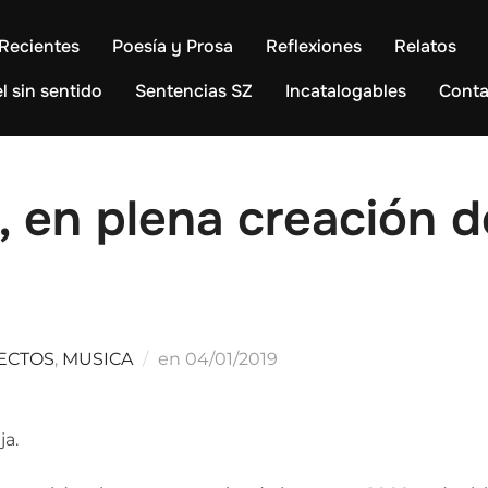
Recientes
Poesía y Prosa
Reflexiones
Relatos
l sin sentido
Sentencias SZ
Incatalogables
Conta
 en plena creación d
Publicado
ECTOS
,
MUSICA
en
04/01/2019
el
ja.