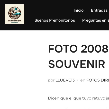
Saltar
al
Inicio
Entradas 
contenido
Sueños Premonitorios
Preguntas en e
FOTO 2008,
SOUVENIR
por
LLUEVE13
en
FOTOS DIR
Dicen que el que tuvo retuvo ja