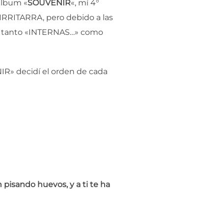
álbum «
SOUVENIR
«, mí 4°
TIRRITARRA, pero debido a las
nal tanto «INTERNAS…» como
IR» decidí el orden de cada
pisando huevos, y a ti te ha