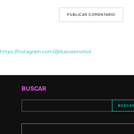
https://instagram.com/@llueveenelsol
BUSCAR
BUSCA