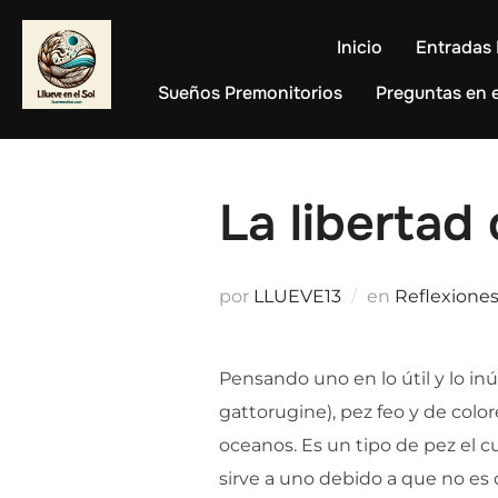
Saltar
al
Inicio
Entradas 
contenido
Sueños Premonitorios
Preguntas en e
La libertad
por
LLUEVE13
en
Reflexione
Pensando uno en lo útil y lo in
gattorugine), pez feo y de color
oceanos. Es un tipo de pez el c
sirve a uno debido a que no es 