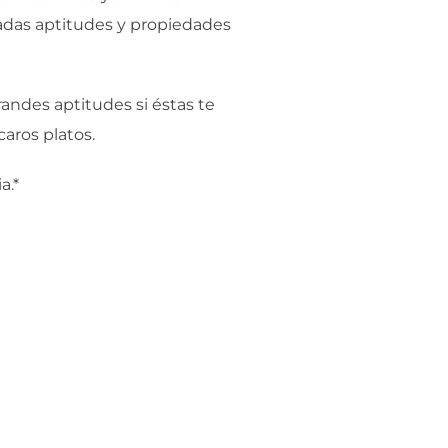
adas aptitudes y propiedades
ndes aptitudes si éstas te
caros platos.
a.*