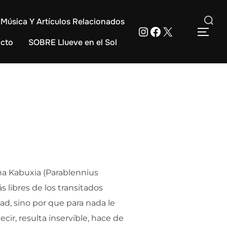
Música Y Artículos Relacionados
Instagram
Facebook
X
Buscar:
ALT
cto
SOBRE Llueve en el Sol
una Kabuxia (Parablennius
 libres de los transitados
ad, sino por que para nada le
cir, resulta inservible, hace de