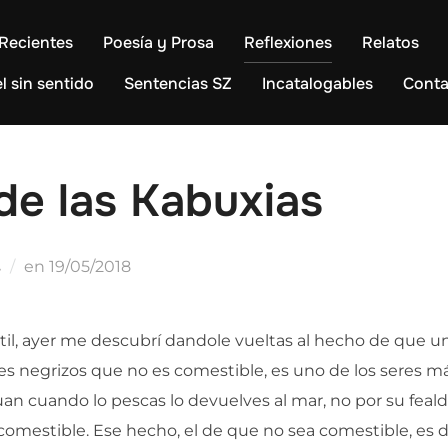
Recientes
Poesía y Prosa
Reflexiones
Relatos
l sin sentido
Sentencias SZ
Incatalogables
Conta
 de las Kabuxias
Publicado
s
en
19/05/2018
el
útil, ayer me descubrí dandole vueltas al hecho de que 
es negrizos que no es comestible, es uno de los seres más
uan cuando lo pescas lo devuelves al mar, no por su feald
comestible. Ese hecho, el de que no sea comestible, es de