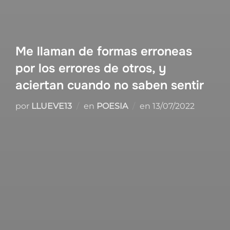
Me llaman de formas erroneas
por los errores de otros, y
aciertan cuando no saben sentir
Publicado
por
LLUEVE13
en
POESIA
en
13/07/2022
el