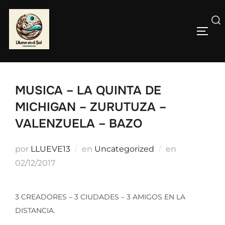
Saltar
al
Buscar:
contenido
ALTE
MUSICA – LA QUINTA DE
MICHIGAN – ZURUTUZA –
VALENZUELA – BAZO
Publicado
por
LLUEVE13
en
Uncategorized
en
el
02/12/2017
3 CREADORES – 3 CIUDADES – 3 AMIGOS EN LA
DISTANCIA.