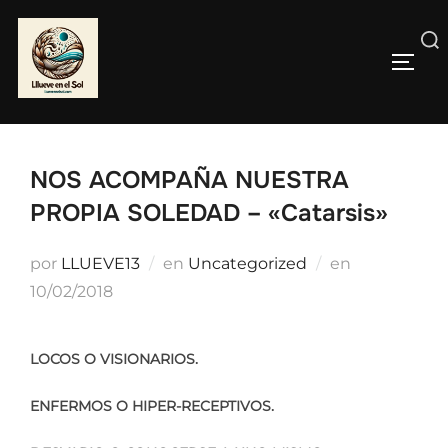
Saltar
al
Buscar:
contenido
ALTE
NOS ACOMPAÑA NUESTRA
PROPIA SOLEDAD – «Catarsis»
Publicado
por
LLUEVE13
en
Uncategorized
en
el
10/02/2018
LOCOS O VISIONARIOS.
ENFERMOS O HIPER-RECEPTIVOS.