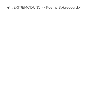
☯️ #EXTREMODURO – «Poema Sobrecogido’