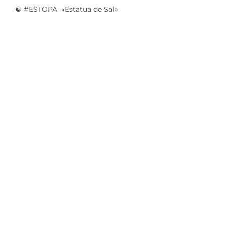
☯️ #ESTOPA «Estatua de Sal»