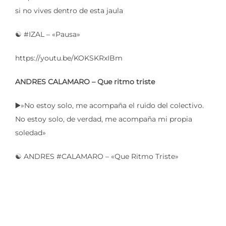
si no vives dentro de esta jaula
☯️ #IZAL – «Pausa»
https://youtu.be/KOKSKRxIBm
ANDRES CALAMARO –
Que ritmo triste
▶️»No estoy solo, me acompaña el ruido del colectivo.
No estoy solo, de verdad, me acompaña mi propia
soledad»
☯️ ANDRES #CALAMARO – «Que Ritmo Triste»