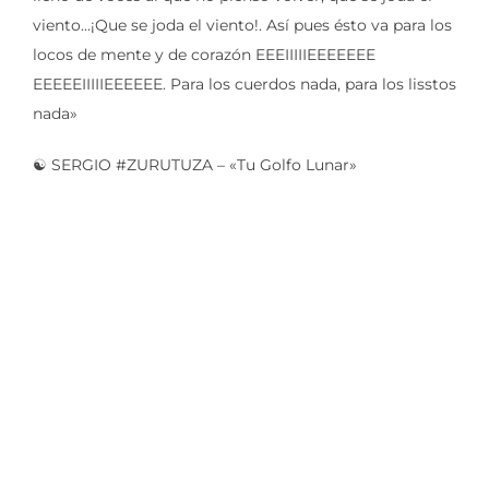
viento…¡Que se joda el viento!. Así pues ésto va para los
locos de mente y de corazón EEEIIIIIEEEEEEE
EEEEEIIIIIEEEEEE. Para los cuerdos nada, para los lisstos
nada»
☯️ SERGIO #ZURUTUZA – «Tu Golfo Lunar»