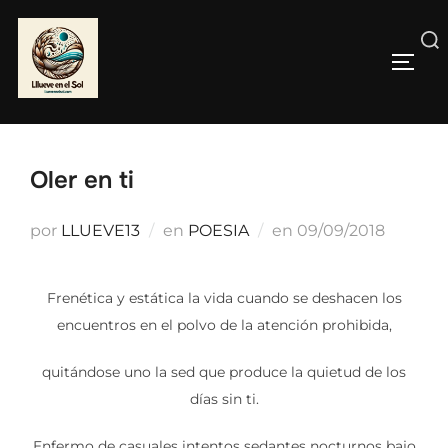
Saltar
al
Buscar:
contenido
ALTE
Oler en ti
Publicado
por
LLUEVE13
en
POESIA
en
09/09/2018
el
Frenética y estática la vida cuando se deshacen los
encuentros en el polvo de la atención prohibida,
quitándose uno la sed que produce la quietud de los
días sin ti.
Enfermo de casuales intentos sedantes nocturnos bajo