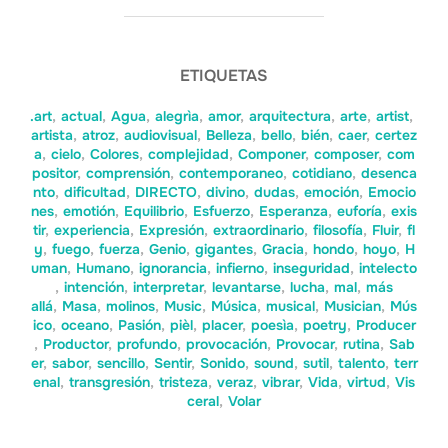
ETIQUETAS
.art
,
actual
,
Agua
,
alegrìa
,
amor
,
arquitectura
,
arte
,
artist
,
artista
,
atroz
,
audiovisual
,
Belleza
,
bello
,
bién
,
caer
,
certez
a
,
cielo
,
Colores
,
complejidad
,
Componer
,
composer
,
com
positor
,
comprensión
,
contemporaneo
,
cotidiano
,
desenca
nto
,
dificultad
,
DIRECTO
,
divino
,
dudas
,
emoción
,
Emocio
nes
,
emotión
,
Equilibrio
,
Esfuerzo
,
Esperanza
,
euforía
,
exis
tir
,
experiencia
,
Expresión
,
extraordinario
,
filosofía
,
Fluir
,
fl
y
,
fuego
,
fuerza
,
Genio
,
gigantes
,
Gracia
,
hondo
,
hoyo
,
H
uman
,
Humano
,
ignorancia
,
infierno
,
inseguridad
,
intelecto
,
intención
,
interpretar
,
levantarse
,
lucha
,
mal
,
más
allá
,
Masa
,
molinos
,
Music
,
Música
,
musical
,
Musician
,
Mús
ico
,
oceano
,
Pasión
,
pièl
,
placer
,
poesìa
,
poetry
,
Producer
,
Productor
,
profundo
,
provocación
,
Provocar
,
rutina
,
Sab
er
,
sabor
,
sencillo
,
Sentir
,
Sonido
,
sound
,
sutil
,
talento
,
terr
enal
,
transgresión
,
tristeza
,
veraz
,
vibrar
,
Vida
,
virtud
,
Vis
ceral
,
Volar