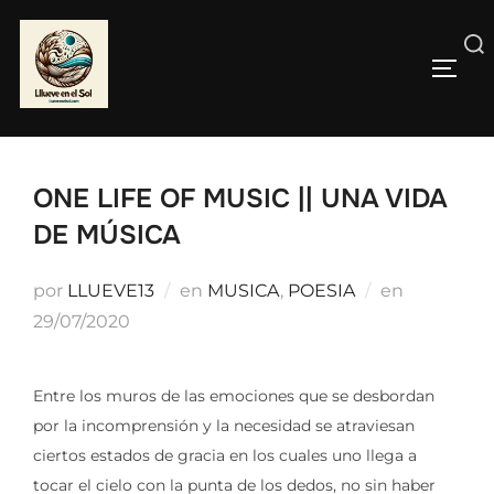
Saltar
al
Buscar:
contenido
ALTE
ONE LIFE OF MUSIC || UNA VIDA
DE MÚSICA
Publicado
por
LLUEVE13
en
MUSICA
,
POESIA
en
el
29/07/2020
Entre los muros de las emociones que se desbordan
por la incomprensión y la necesidad se atraviesan
ciertos estados de gracia en los cuales uno llega a
tocar el cielo con la punta de los dedos, no sin haber