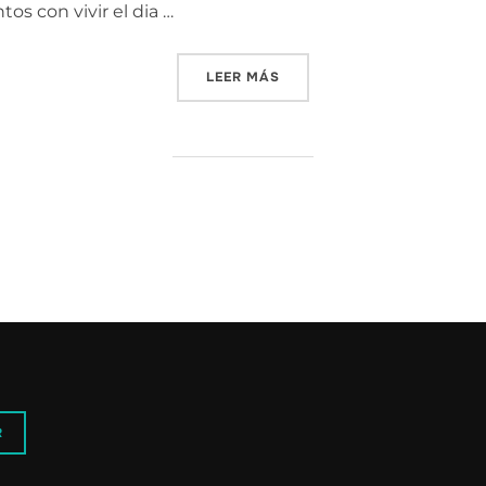
os con vivir el dia …
«OH REY SOL DE LOS COJO
LEER MÁS
R