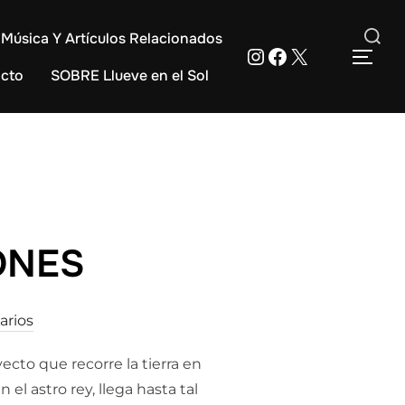
Música Y Artículos Relacionados
Instagram
Facebook
X
Buscar:
ALT
cto
SOBRE Llueve en el Sol
ONES
arios
cto que recorre la tierra en
el astro rey, llega hasta tal