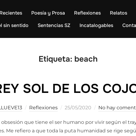
Recientes
Poesía y Prosa
Reflexiones
Relatos
l sin sentido
Sentencias SZ
Incatalogables
Conta
Etiqueta:
beach
REY SOL DE LOS COJ
Publicado
LLUEVE13
Reflexiones
25/05/2020
No hay coment
el
sesión que tiene el ser humano por vivir según el traye
es. Me refiero a que toda la puta humanidad se rige según 