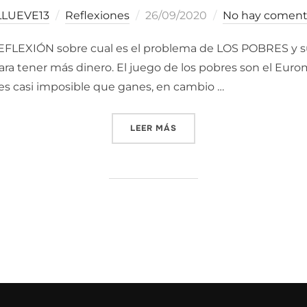
Publicado
LLUEVE13
Reflexiones
26/09/2020
No hay coment
el
XIÓN sobre cual es el problema de LOS POBRES y sus
 tener más dinero. El juego de los pobres son el Euromill
 es casi imposible que ganes, en cambio …
«SIN DINERO NO SE PUEDE 
LEER MÁS