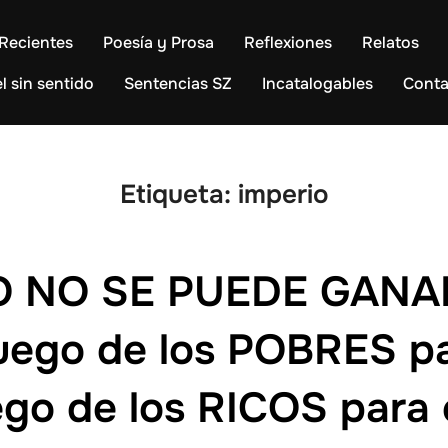
Recientes
Poesía y Prosa
Reflexiones
Relatos
l sin sentido
Sentencias SZ
Incatalogables
Conta
Etiqueta:
imperio
O NO SE PUEDE GANAR
juego de los POBRES p
uego de los RICOS para 