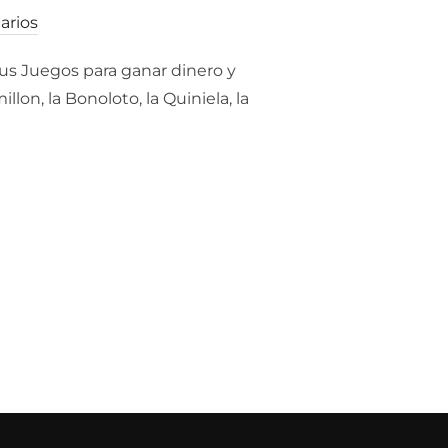
arios
 Juegos para ganar dinero y
on, la Bonoloto, la Quiniela, la
GANAR DINERO || ¿CUAL ES EL JUEGO DE LOS POBRES PARA GANA