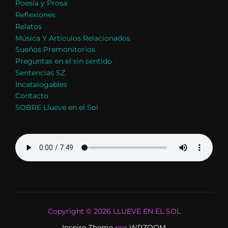
Poesía y Prosa
Reflexiones
Relatos
Música Y Artículos Relacionados
Sueños Premonitorios
Preguntas en el sin sentido
Sentencias SZ
Incatalogables
Contacto
SOBRE Llueve en el Sol
Copyright © 2026 LLUEVE EN EL SOL
Inspiro Theme
por
WPZOOM