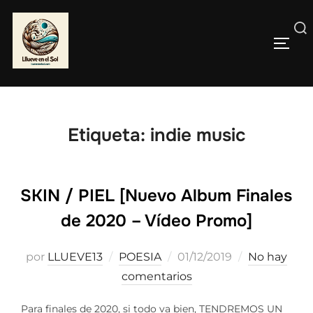
Saltar
al
Buscar:
contenido
ALTE
Etiqueta:
indie music
SKIN / PIEL [Nuevo Album Finales
de 2020 – Vídeo Promo]
Publicado
por
LLUEVE13
POESIA
01/12/2019
No hay
el
comentarios
Para finales de 2020, si todo va bien, TENDREMOS UN