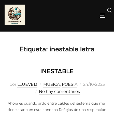
Saltar
al
Buscar:
contenido
ALTE
Etiqueta:
inestable letra
INESTABLE
Publicado
por
LLUEVE13
MUSICA
,
POESIA
24/10/2023
el
No hay comentarios
Ahora es cuando ardo entre cables del sistema que me
tiene atado en esta condena Reflejos de una respiración