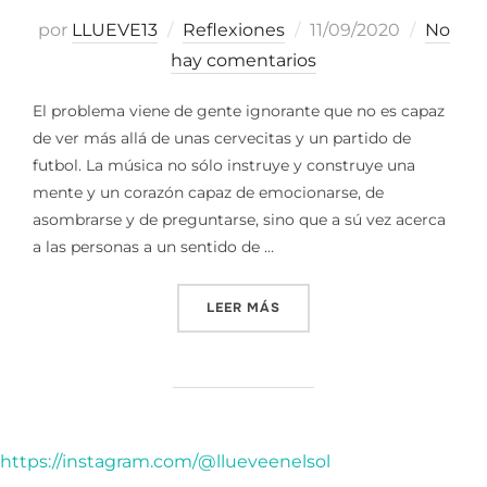
Publicado
por
LLUEVE13
Reflexiones
11/09/2020
No
el
hay comentarios
El problema viene de gente ignorante que no es capaz
de ver más allá de unas cervecitas y un partido de
futbol. La música no sólo instruye y construye una
mente y un corazón capaz de emocionarse, de
asombrarse y de preguntarse, sino que a sú vez acerca
a las personas a un sentido de …
«¿QUE ES, POR QUÉ ES NEC
LEER MÁS
https://instagram.com/@llueveenelsol