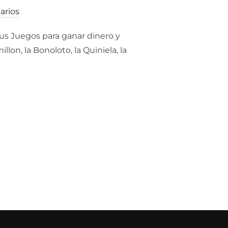
arios
 Juegos para ganar dinero y
on, la Bonoloto, la Quiniela, la
GANAR DINERO || ¿CUAL ES EL JUEGO DE LOS POBRES PARA GANA