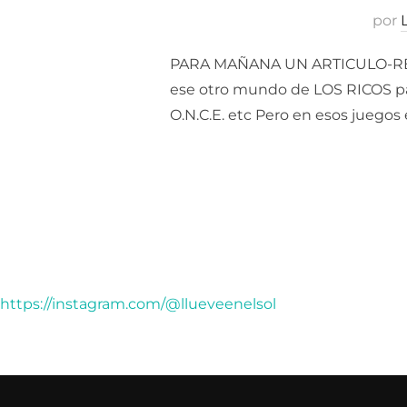
por
PARA MAÑANA UN ARTICULO-REFLE
ese otro mundo de LOS RICOS para
O.N.C.E. etc Pero en esos juegos
https://instagram.com/@llueveenelsol