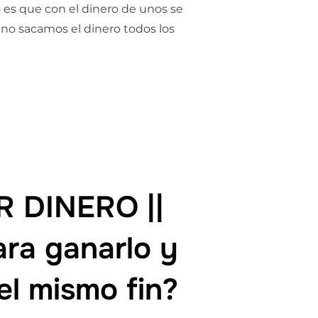
o es que con el dinero de unos se
 no sacamos el dinero todos los
EL DINERO GLOBAL || ASÍ FUNCIONA UN BANCO»
 DINERO ||
ara ganarlo y
el mismo fin?