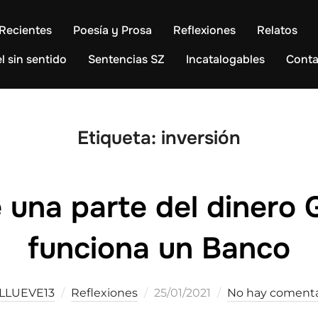
Recientes
Poesía y Prosa
Reflexiones
Relatos
l sin sentido
Sentencias SZ
Incatalogables
Conta
Etiqueta:
inversión
 una parte del dinero G
funciona un Banco
Publicado
LLUEVE13
Reflexiones
25/01/2021
No hay comenta
el