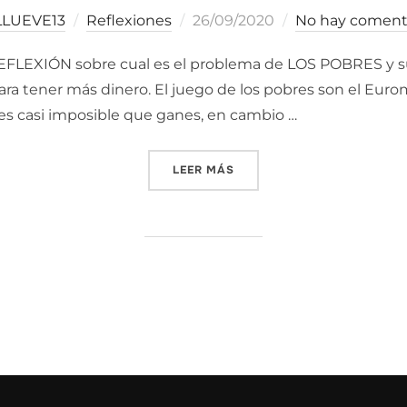
Publicado
LLUEVE13
Reflexiones
26/09/2020
No hay coment
el
XIÓN sobre cual es el problema de LOS POBRES y sus
 tener más dinero. El juego de los pobres son el Euromill
 es casi imposible que ganes, en cambio …
«SIN DINERO NO SE PUEDE 
LEER MÁS