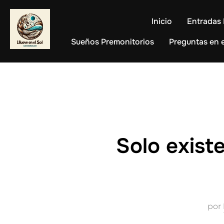
Saltar
al
Inicio
Entradas 
contenido
Sueños Premonitorios
Preguntas en e
Solo existe
por