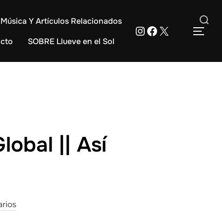
Música Y Artículos Relacionados
Instagram
Facebook
X
Buscar:
ALT
cto
SOBRE Llueve en el Sol
lobal || Así
rios