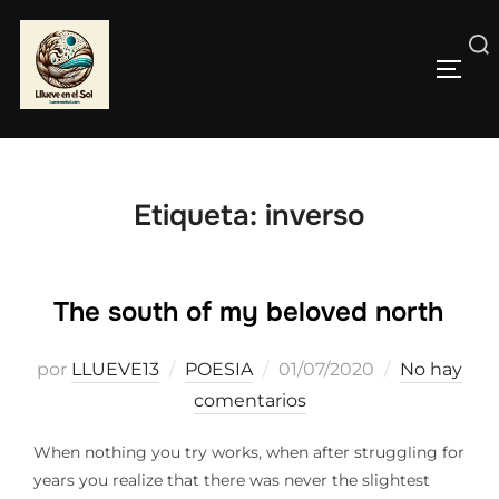
Saltar
al
Buscar:
contenido
ALTE
Etiqueta:
inverso
The south of my beloved north
Publicado
por
LLUEVE13
POESIA
01/07/2020
No hay
el
comentarios
When nothing you try works, when after struggling for
years you realize that there was never the slightest