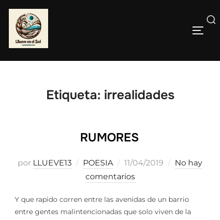
Saltar
al
Buscar:
contenido
ALTE
Etiqueta:
irrealidades
RUMORES
Publicado
por
LLUEVE13
POESIA
11/04/2019
No hay
el
comentarios
Y que rapido corren entre las avenidas de un barrio
entre gentes malintencionadas que solo viven de la