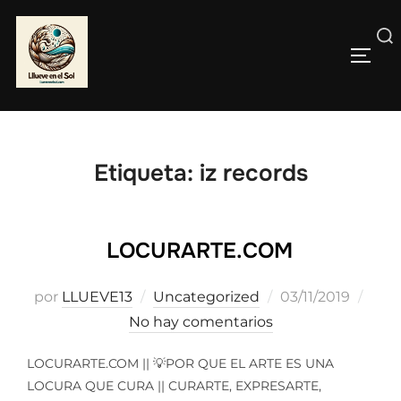
Saltar
al
Buscar:
contenido
ALTE
Etiqueta:
iz records
LOCURARTE.COM
Publicado
por
LLUEVE13
Uncategorized
03/11/2019
el
No hay comentarios
LOCURARTE.COM || 💡POR QUE EL ARTE ES UNA
LOCURA QUE CURA || CURARTE, EXPRESARTE,