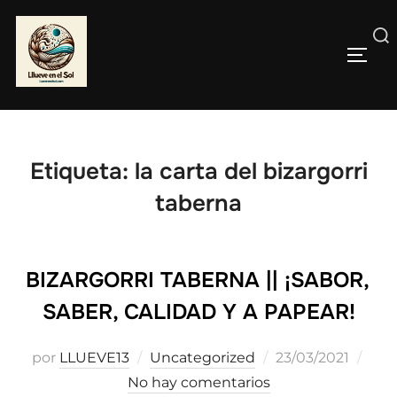
Saltar
al
Buscar:
contenido
ALTE
Etiqueta:
la carta del bizargorri
taberna
BIZARGORRI TABERNA || ¡SABOR,
SABER, CALIDAD Y A PAPEAR!
Publicado
por
LLUEVE13
Uncategorized
23/03/2021
el
No hay comentarios