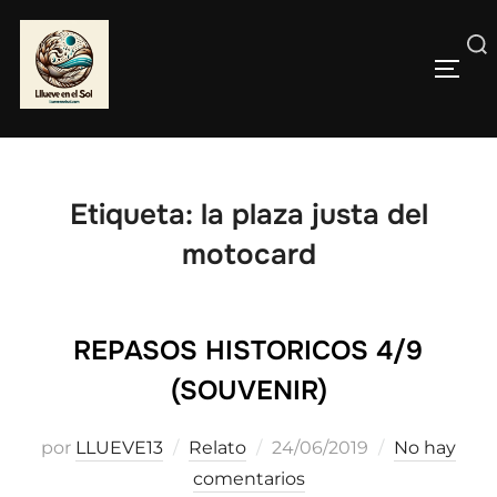
Saltar
al
Buscar:
contenido
ALTE
Etiqueta:
la plaza justa del
motocard
REPASOS HISTORICOS 4/9
(SOUVENIR)
Publicado
por
LLUEVE13
Relato
24/06/2019
No hay
el
comentarios