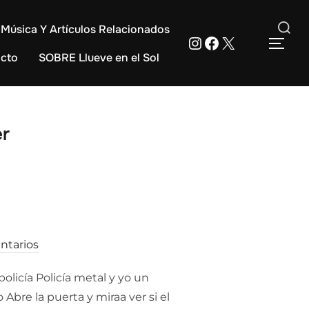
Música Y Artículos Relacionados
Instagram
Facebook
X
Buscar:
ALT
cto
SOBRE Llueve en el Sol
er
ntarios
licía Policía metal y yo un
bre la puerta y miraa ver si el