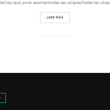
ilaCreo que ya se asomantodas las utopíasTodas las utop
«LA ÚLTIMA VIDA»
LEER MÁS
R