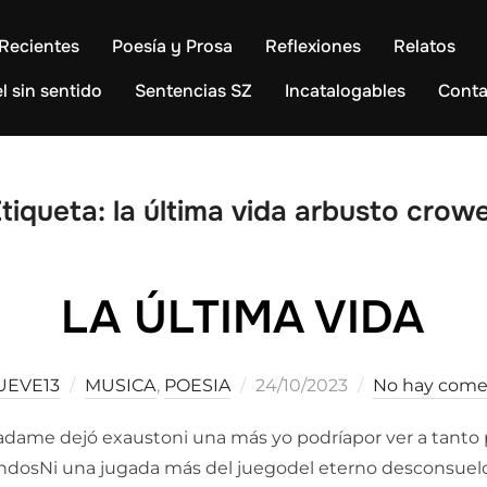
Recientes
Poesía y Prosa
Reflexiones
Relatos
l sin sentido
Sentencias SZ
Incatalogables
Conta
tiqueta:
la última vida arbusto crow
LA ÚLTIMA VIDA
Publicado
UEVE13
MUSICA
,
POESIA
24/10/2023
No hay come
el
dame dejó exaustoni una más yo podríapor ver a tanto po
andosNi una jugada más del juegodel eterno desconsuelo A