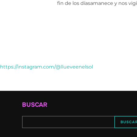
fin de los díasamanece y nos vig
https://instagram.com/@llueveenelsol
BUSCAR
BUSCA