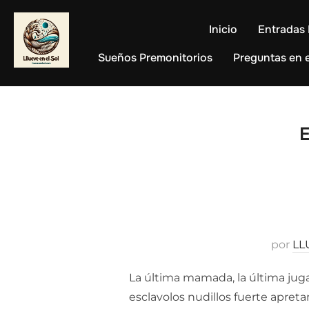
Saltar
al
Inicio
Entradas 
contenido
Sueños Premonitorios
Preguntas en e
E
por
LL
La última mamada, la última juga
esclavolos nudillos fuerte apret