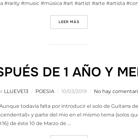
za #rarity #music #música #art #artist #arte #artista #
«EN TODO EL MUNDO»
LEER MÁS
SPUÉS DE 1 AÑO Y ME
Publicado
or
LLUEVE13
POESIA
10/03/2019
No hay comentar
el
unque todavía falta por introducir el solo de Guitarra de
cendental)» y parte del mio en el mismo tema (solos qu
:16) de éste 10 de Marzo de …