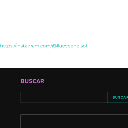
https://instagram.com/@llueveenelsol
BUSCAR
BUSCA