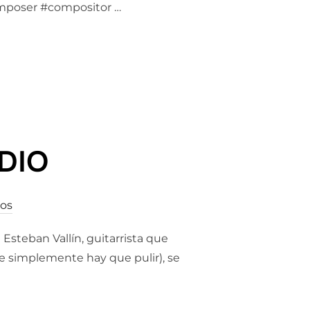
composer #compositor …
DIO
ios
 Esteban Vallín, guitarrista que
e simplemente hay que pulir), se