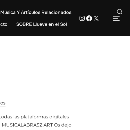
Música Y Artículos Relacionados
Instagram
Facebook
X
Buscar:
ALT
cto
SOBRE Llueve en el Sol
ios
odas las plataformas digitales
 en MUSICALABRASZ.ART Os dejo