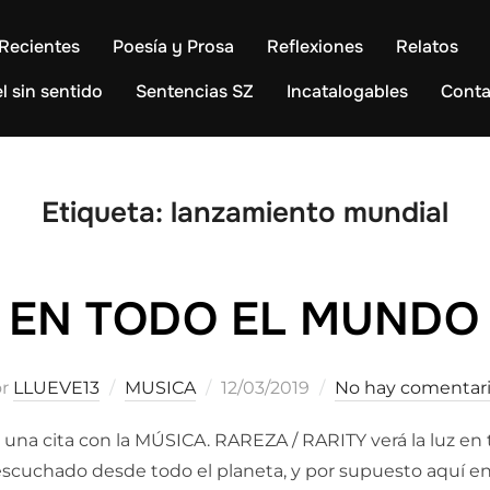
Recientes
Poesía y Prosa
Reflexiones
Relatos
l sin sentido
Sentencias SZ
Incatalogables
Conta
Etiqueta:
lanzamiento mundial
EN TODO EL MUNDO
Publicado
or
LLUEVE13
MUSICA
12/03/2019
No hay comentar
el
una cita con la MÚSICA. RAREZA / RARITY verá la luz en t
scuchado desde todo el planeta, y por supuesto aquí