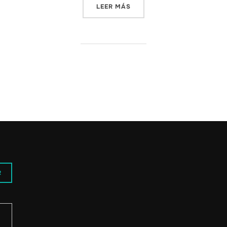
«DESPUÉS DE 1 AÑO Y MED
LEER MÁS
R