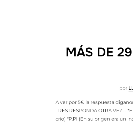
MÁS DE 2
por
L
A ver por 5€ la respuesta digan
TRES RESPONDA OTRA VEZ…. *EL 
crio) *P.PI (En su origen era un