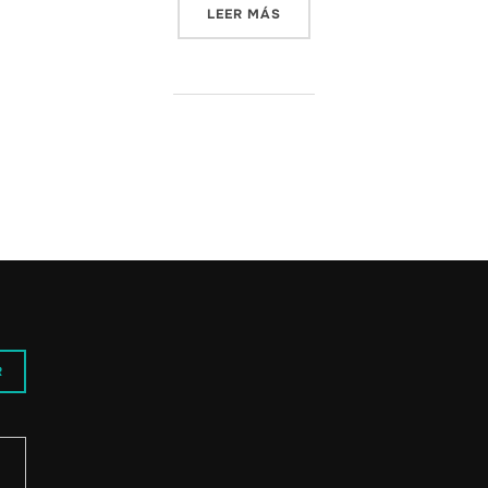
«MÁS DE 29 MANERAS DE L
LEER MÁS
R