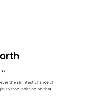
NQUILIDAD»
orth
ios
ever the slightest chance of
n to stop insisting on that
 …