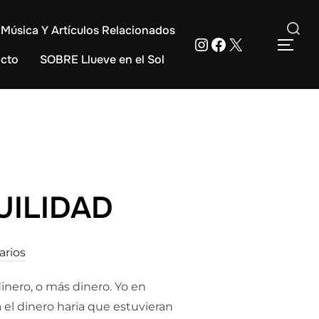
Música Y Artículos Relacionados
Instagram
Facebook
X
Buscar:
ALT
cto
SOBRE Llueve en el Sol
UILIDAD
arios
inero, o más dinero. Yo en
a el dinero haria que estuvieran