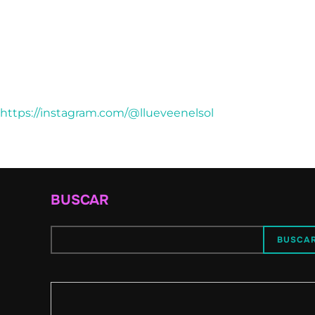
https://instagram.com/@llueveenelsol
BUSCAR
BUSCA