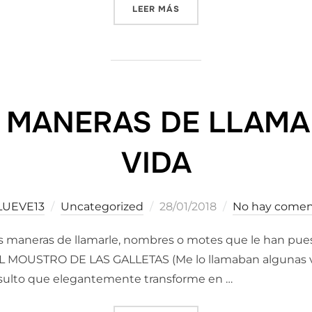
«THE SOUTH OF MY BELOV
LEER MÁS
9 MANERAS DE LLAMA
VIDA
Publicado
LUEVE13
Uncategorized
28/01/2018
No hay comen
el
os maneras de llamarle, nombres o motes que le han pues
MOUSTRO DE LAS GALLETAS (Me lo llamaban algunas ve
 insulto que elegantemente transforme en …