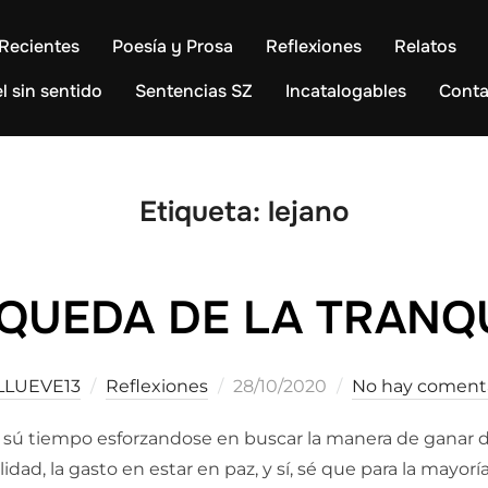
Recientes
Poesía y Prosa
Reflexiones
Relatos
l sin sentido
Sentencias SZ
Incatalogables
Conta
Etiqueta:
lejano
QUEDA DE LA TRANQ
Publicado
LLUEVE13
Reflexiones
28/10/2020
No hay coment
el
a sú tiempo esforzandose en buscar la manera de ganar d
idad, la gasto en estar en paz, y sí, sé que para la mayorí