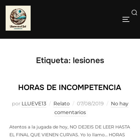
Saltar
al
Buscar:
contenido
ALTE
Etiqueta:
lesiones
HORAS DE INCOMPETENCIA
Publicado
por
LLUEVE13
Relato
07/08/2019
No hay
el
comentarios
Atentos a la jugada de hoy, NO DEJEIS DE LEER HASTA
EL FINAL QUE VIENEN CURVAS. Yo lo llamo… HORAS