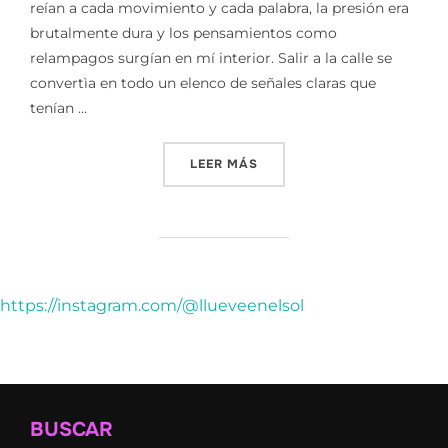
reían a cada movimiento y cada palabra, la presión era
brutalmente dura y los pensamientos como
relampagos surgían en mí interior. Salir a la calle se
convertìa en todo un elenco de señales claras que
tenían …
«SOY PORQUE HE LUCHADO
LEER MÁS
https://instagram.com/@llueveenelsol
BUSCAR