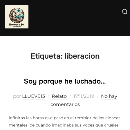
Saltar
al
Buscar:
contenido
ALTE
Etiqueta:
liberacion
Soy porque he luchado…
Publicado
por
LLUEVE13
Relato
17/11/2019
No hay
el
comentarios
Infinitas las horas que pasé en el temblor de las cloacas
mentales, de cuando imaginaba sus voces que crueles