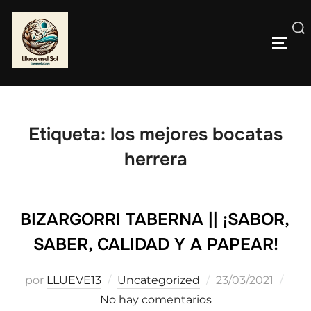
Saltar
al
Buscar:
contenido
ALTE
Etiqueta:
los mejores bocatas
herrera
BIZARGORRI TABERNA || ¡SABOR,
SABER, CALIDAD Y A PAPEAR!
Publicado
por
LLUEVE13
Uncategorized
23/03/2021
el
No hay comentarios