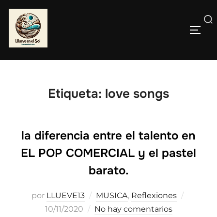
Saltar
al
Buscar:
contenido
ALTE
Etiqueta:
love songs
la diferencia entre el talento en
EL POP COMERCIAL y el pastel
barato.
Publica
por
LLUEVE13
MUSICA
,
Reflexiones
el
10/11/2020
No hay comentarios