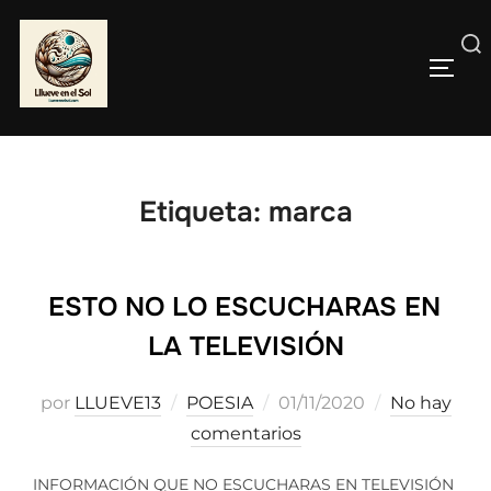
Saltar
al
Buscar:
contenido
ALTE
Etiqueta:
marca
ESTO NO LO ESCUCHARAS EN
LA TELEVISIÓN
Publicado
por
LLUEVE13
POESIA
01/11/2020
No hay
el
comentarios
INFORMACIÓN QUE NO ESCUCHARAS EN TELEVISIÓN