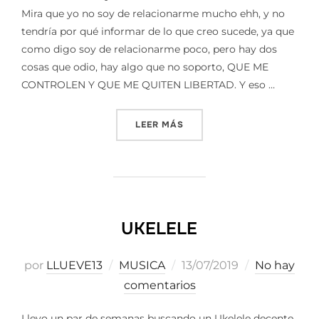
Mira que yo no soy de relacionarme mucho ehh, y no
tendría por qué informar de lo que creo sucede, ya que
como digo soy de relacionarme poco, pero hay dos
cosas que odio, hay algo que no soporto, QUE ME
CONTROLEN Y QUE ME QUITEN LIBERTAD. Y eso …
«ESTO NO LO ESCUCHARAS 
LEER MÁS
UKELELE
Publicado
por
LLUEVE13
MUSICA
13/07/2019
No hay
el
comentarios
Llevo un par de semanas buscando un Ukelele decente