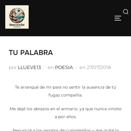
Saltar
al
Buscar:
contenido
ALTE
TU PALABRA
Publicado
por
LLUEVE13
en
POESIA
en
27/07/2018
el
Te arranqué de mí para no sentir la ausencia de tú
fugaz compañía.
Me dejé los abrazos en el armario, ya que nunca viniste
a por ellos.
Renuncié a los regalos de cumpleaños y me quité la