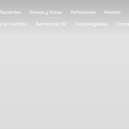
Recientes
Poesía y Prosa
Reflexiones
Relatos
l sin sentido
Sentencias SZ
Incatalogables
Conta