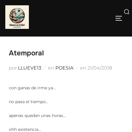
Saltar
al
Buscar:
contenido
ALTE
Atemporal
Publicado
por
LLUEVE13
en
POESIA
en
21/04/2018
el
con ganas de irme ya…
no pasa el tiempo…
apenas quedan unas horas…
ohh existencia…