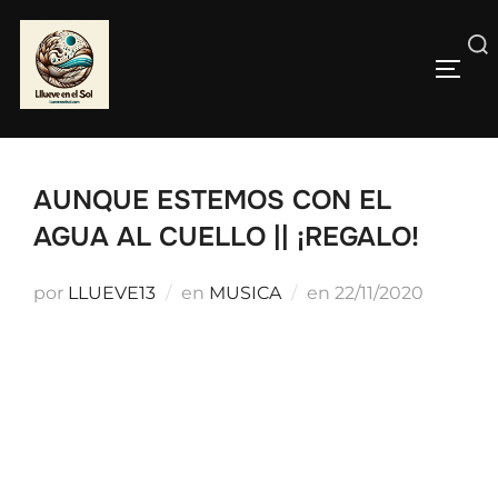
Saltar
al
Buscar:
contenido
ALTE
AUNQUE ESTEMOS CON EL
AGUA AL CUELLO || ¡REGALO!
Publicado
por
LLUEVE13
en
MUSICA
en
22/11/2020
el