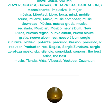
móvil
,
Guitar
,
GUITAR
PLAYER
,
Guitarist
,
Guitarra
,
GUITARRISTA
,
HABITACIÓN
,
i
mpresionante
,
impulsivo
,
la mejor
música
,
Libertad
,
Libre
,
lorca
,
mind
,
mobile
sound
,
muerte
,
Music
,
music composer
,
music
download
,
Música
,
música gratis
,
musica
regalada
,
Musician
,
Músico
,
new album
,
New
Rules
,
nuevas reglas
,
nuevo album
,
nuevo album
gratis
,
nuevo álbum rec
,
nuevo álbum sergio
zurutuza
,
oldfield
,
potente
,
precirsor
,
Presión
,
presunto
,
P
roducer
,
Productor
,
rec
,
Regalo
,
Sergio Zurutuza
,
sergio
zurutuza music
,
sfx
,
silencio
,
sonoridad
,
sonoros
,
the best
artist
,
the best
music
,
Tienda
,
Vida
,
Visceral
,
Youtube
,
Zuzenean
AUTOR DE LA ENTRADA