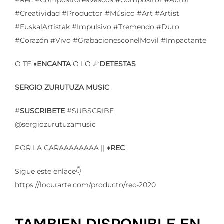
#Rec #CompositoresVascos #Compositor #Autor
#Creatividad #Productor #Músico #Art #Artist
#EuskalArtistak #Impulsivo #Tremendo #Duro
#Corazón #Vivo #GrabacionesconelMovil #Impactante
O TE ♦️
ENCANTA
O LO ☄
DETESTAS
SERGIO ZURUTUZA MUSIC
#
SUSCRIBETE
#SUBSCRIBE
@sergiozurutuzamusic
POR LA CARAAAAAAAA || ♦️
REC
Sigue este enlace👇
https://locurarte.com/producto/rec-2020