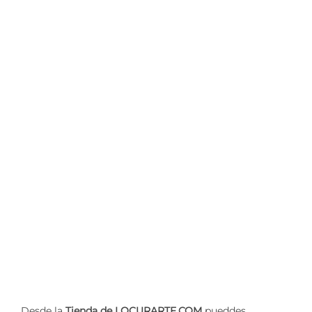
Desde la
Tienda de LOCURARTF.COM
pueddes