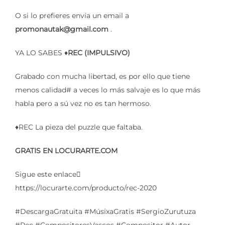
O si lo prefieres envía un email a
promonautak@gmail.com
.
YA LO SABES ♦️
REC (IMPULSIVO)
Grabado con mucha libertad, es por ello que tiene
menos calidad# a veces lo más salvaje es lo que más
habla pero a sú vez no es tan hermoso.
♦️REC La pieza del puzzle que faltaba.
GRATIS EN LOCURARTE.COM
Sigue este enlace
https://locurarte.com/producto/rec-2020
#DescargaGratuita #MúsixaGratis #SergioZurutuza