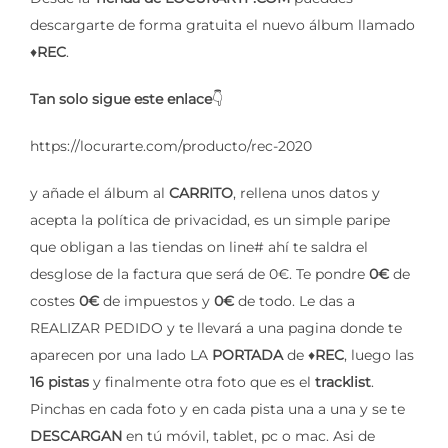
descargarte de forma gratuita el nuevo álbum llamado
♦️
REC
.
Tan solo sigue este enlace
👇
https://locurarte.com/producto/rec-2020
y añade el álbum al
CARRITO
, rellena unos datos y
acepta la política de privacidad, es un simple paripe
que obligan a las tiendas on line# ahí te saldra el
desglose de la factura que será de 0€. Te pondre
0€
de
costes
0€
de impuestos y
0€
de todo. Le das a
REALIZAR PEDIDO y te llevará a una pagina donde te
aparecen por una lado LA
PORTADA
de ♦️
REC
, luego las
16 pistas
y finalmente otra foto que es el
tracklist
.
Pinchas en cada foto y en cada pista una a una y se te
DESCARGAN
en tú móvil, tablet, pc o mac. Asi de