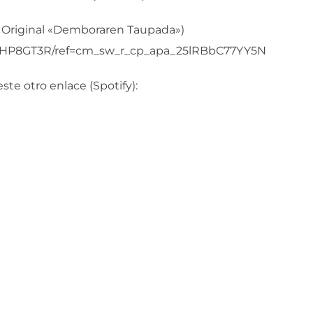
 Original «Demboraren Taupada»)
7HP8GT3R/ref=cm_sw_r_cp_apa_25lRBbC77YY5N
ste otro enlace (Spotify):