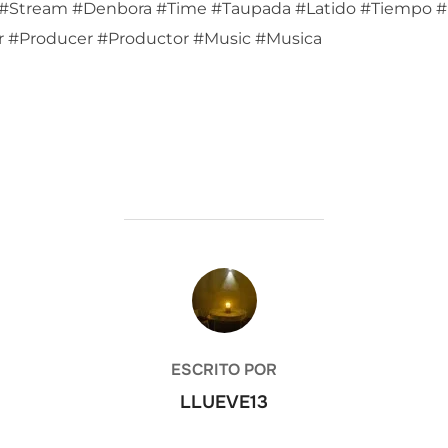
#Stream #Denbora #Time #Taupada #Latido #Tiempo #B
r #Producer #Productor #Music #Musica
AUTOR DE LA ENTRADA
ESCRITO POR
LLUEVE13