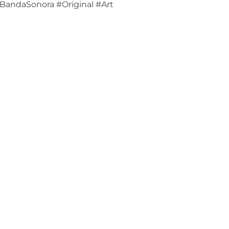
andaSonora #Original #Art