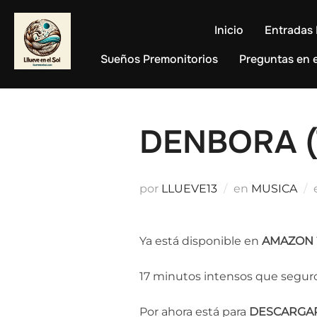
Saltar
al
Inicio
Entradas 
contenido
Sueños Premonitorios
Preguntas en e
DENBORA (T
por
LLUEVE13
en
MUSICA
Ya está disponible en
AMAZON
17 minutos intensos que seguro
Por ahora está para
DESCARGA