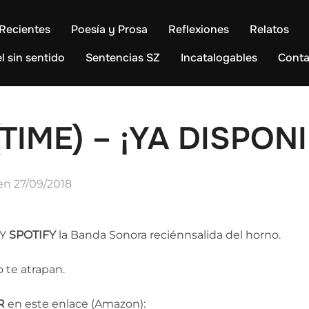
Recientes
Poesía y Prosa
Reflexiones
Relatos
l sin sentido
Sentencias SZ
Incatalogables
Conta
IME) – ¡YA DISPONI
Publicado
en
27/09/2018
el
Y
SPOTIFY
la Banda Sonora reciénnsalida del horno.
 te atrapan.
R
en este enlace (Amazon):