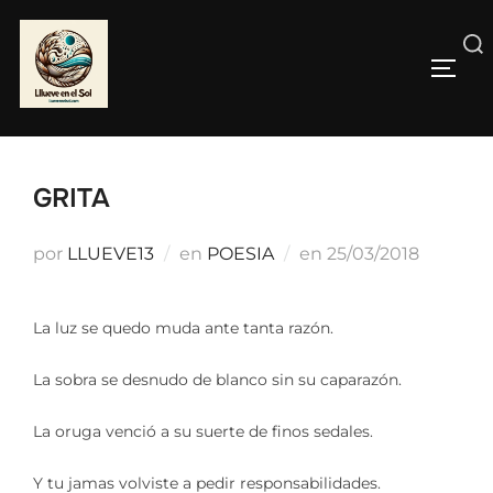
Saltar
al
Buscar:
contenido
ALTE
GRITA
Publicado
por
LLUEVE13
en
POESIA
en
25/03/2018
el
La luz se quedo muda ante tanta razón.
La sobra se desnudo de blanco sin su caparazón.
La oruga venció a su suerte de finos sedales.
Y tu jamas volviste a pedir responsabilidades.